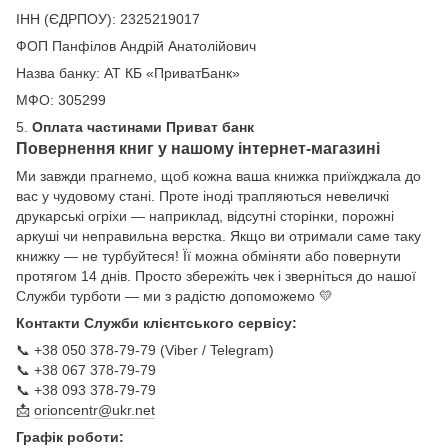
ІНН (ЄДРПОУ): 2325219017
ФОП Панфілов Андрій Анатолійович
Назва банку: АТ КБ «ПриватБанк»
МФО: 305299
5.
Оплата частинами Приват банк
Повернення книг у нашому інтернет-магазині
Ми завжди прагнемо, щоб кожна ваша книжка приїжджала до
вас у чудовому стані. Проте іноді трапляються невеличкі
друкарські огріхи — наприклад, відсутні сторінки, порожні
аркуші чи неправильна верстка. Якщо ви отримали саме таку
книжку — не турбуйтеся! Її можна обміняти або повернути
протягом 14 днів. Просто збережіть чек і зверніться до нашої
Служби турботи — ми з радістю допоможемо 💛
Контакти Служби клієнтського сервісу:
📞 +38 050 378-79-79 (Viber / Telegram)
📞 +38 067 378-79-79
📞 +38 093 378-79-79
📩
orioncentr@ukr.net
Графік роботи: