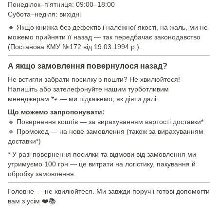
Понеділок–п’ятниця: 09:00–18:00
Субота–неділя: вихідні
🔸 Якщо книжка без дефектів і належної якості, на жаль, ми не
можемо прийняти її назад — так передбачає законодавство
(Постанова КМУ №172 від 19.03.1994 р.).
А якщо замовлення повернулося назад?
Не встигли забрати посилку з пошти? Не хвилюйтеся!
Напишіть або зателефонуйте нашим турботливим
менеджерам 🐾 — ми підкажемо, як діяти далі.
Що можемо запропонувати:
🔹 Повернення коштів — за вирахуванням вартості доставки*
🔹 Промокод — на нове замовлення (також за вирахуванням
доставки*)
* У разі повернення посилки та відмови від замовлення ми
утримуємо 100 грн — це витрати на логістику, пакування й
обробку замовлення.
Головне — не хвилюйтеся. Ми завжди поруч і готові допомогти
вам з усім ❤️📚