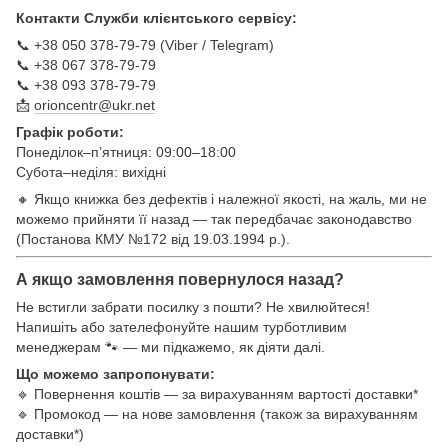
Контакти Служби клієнтського сервісу:
📞 +38 050 378-79-79 (Viber / Telegram)
📞 +38 067 378-79-79
📞 +38 093 378-79-79
📩
orioncentr@ukr.net
Графік роботи:
Понеділок–п’ятниця: 09:00–18:00
Субота–неділя: вихідні
🔸 Якщо книжка без дефектів і належної якості, на жаль, ми не
можемо прийняти її назад — так передбачає законодавство
(Постанова КМУ №172 від 19.03.1994 р.).
А якщо замовлення повернулося назад?
Не встигли забрати посилку з пошти? Не хвилюйтеся!
Напишіть або зателефонуйте нашим турботливим
менеджерам 🐾 — ми підкажемо, як діяти далі.
Що можемо запропонувати:
🔹 Повернення коштів — за вирахуванням вартості доставки*
🔹 Промокод — на нове замовлення (також за вирахуванням
доставки*)