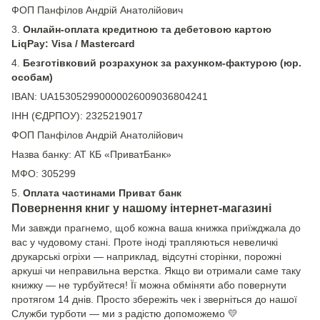
ФОП Панфілов Андрій Анатолійович
3.
Онлайн-оплата кредитною та дебетовою картою
LiqPay: Visa / Mastercard
4.
Безготівковий розрахунок за рахунком-фактурою (юр.
особам)
IBAN: UA153052990000026009036804241
ІНН (ЄДРПОУ): 2325219017
ФОП Панфілов Андрій Анатолійович
Назва банку: АТ КБ «ПриватБанк»
МФО: 305299
5.
Оплата частинами Приват банк
Повернення книг у нашому інтернет-магазині
Ми завжди прагнемо, щоб кожна ваша книжка приїжджала до
вас у чудовому стані. Проте іноді трапляються невеличкі
друкарські огріхи — наприклад, відсутні сторінки, порожні
аркуші чи неправильна верстка. Якщо ви отримали саме таку
книжку — не турбуйтеся! Її можна обміняти або повернути
протягом 14 днів. Просто збережіть чек і зверніться до нашої
Служби турботи — ми з радістю допоможемо 💛