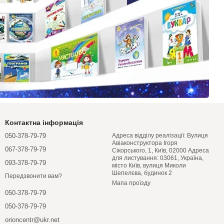
Контактна інформація
050-378-79-79
Адреса відділу реалізації: Вулиця
Авіаконструктора Ігоря
067-378-79-79
Сікорського, 1, Київ, 02000 Адреса
для листування: 03061, Україна,
093-378-79-79
місто Київ, вулиця Миколи
Шепелєва, будинок 2
Передзвонити вам?
Мапа проїзду
050-378-79-79
050-378-79-79
orioncentr@ukr.net