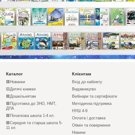
Каталог
Клієнтам
🟥Новинки
Вхід до кабінету
🟨Дитячі книжки
Видавництво
🟩Дошкільнятам
Вебінари та сертифікати
🟩Підготовка до ЗНО, НМТ,
Методична підтримка
ДПА
НУШ 4-9
🟩Початкова школа 1-4 кл.
Оплата і доставка
🟩Середня та старша школа 5-
Обмін та повернення
11 кл.
Новини