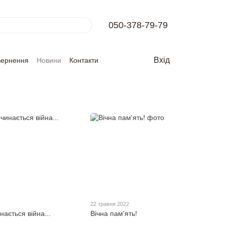
050-378-79-79
Вхід
вернення
Новини
Контакти
22 травня 2022
ається війна...
Вічна пам'ять!