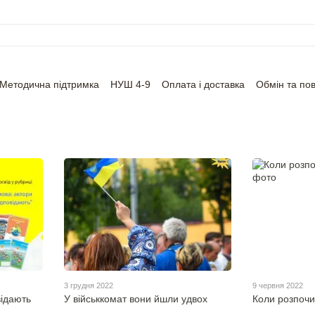
Методична підтримка
НУШ 4-9
Оплата і доставка
Обмін та по
3 грудня 2022
9 червня 2022
відають
У військкомат вони йшли удвох
Коли розпочин