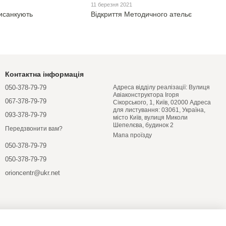
11 березня 2021
исанкують
Відкриття Методичного ательє
Контактна інформація
050-378-79-79
Адреса відділу реалізації: Вулиця
Авіаконструктора Ігоря
067-378-79-79
Сікорського, 1, Київ, 02000 Адреса
для листування: 03061, Україна,
093-378-79-79
місто Київ, вулиця Миколи
Шепелєва, будинок 2
Передзвонити вам?
Мапа проїзду
050-378-79-79
050-378-79-79
orioncentr@ukr.net