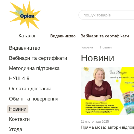
Перейти до основного контенту
Каталог
Видавництво
Вебінари та сертифікати
Угода
Відгуки
Видавництво
Головна
Новини
Новини
Вебінари та сертифікати
Методична підтримка
НУШ 4-9
Оплата і доставка
Обмін та повернення
Новини
Контакти
11 листопада 2025
Пряма мова: автори відпо
Угода