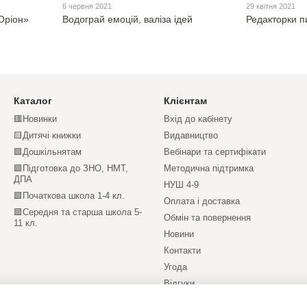
6 червня 2021
29 квітня 2021
«Оріон»
Водограй емоцій, валіза ідей
Редакторки п
Каталог
Клієнтам
🟥Новинки
Вхід до кабінету
🟨Дитячі книжки
Видавництво
🟩Дошкільнятам
Вебінари та сертифікати
🟩Підготовка до ЗНО, НМТ,
Методична підтримка
ДПА
НУШ 4-9
🟩Початкова школа 1-4 кл.
Оплата і доставка
🟩Середня та старша школа 5-
Обмін та повернення
11 кл.
Новини
Контакти
Угода
Відгуки