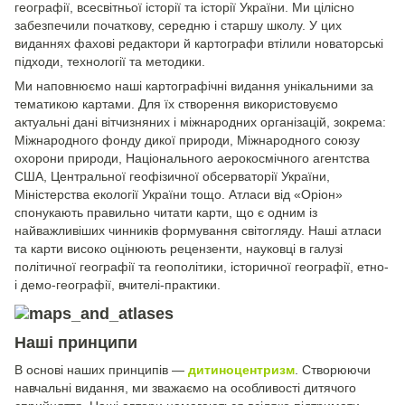
географії, всесвітньої історії та історії України. Ми цілісно
забезпечили початкову, середню і старшу школу. У цих
виданнях фахові редактори й картографи втілили новаторські
підходи, технології та методики.
Ми наповнюємо наші картографічні видання унікальними за
тематикою картами. Для їх створення використовуємо
актуальні дані вітчизняних і міжнародних організацій, зокрема:
Міжнародного фонду дикої природи, Міжнародного союзу
охорони природи, Національного аерокосмічного агентства
США, Центральної геофізичної обсерваторії України,
Міністерства екології України тощо. Атласи від «Оріон»
спонукають правильно читати карти, що є одним із
найважливіших чинників формування світогляду. Наші атласи
та карти високо оцінюють рецензенти, науковці в галузі
політичної географії та геополітики, історичної географії, етно-
і демо-географії, вчителі-практики.
Наші принципи
В основі наших принципів —
дитиноцентризм
. Створюючи
навчальні видання, ми зважаємо на особливості дитячого