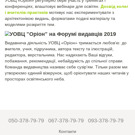
УОВЦ «Оріон» регулярно бере участь у тренінгах і
конференціях, влаштовує вебінари для освітян.
Досвід колег
і вчителів-практиків
мотивує нас експериментувати з
архітектонікою видань, форматами подачі матеріалу та
моделями розкриття тем.
Видавнича діяльність УОВЦ «Оріон» тримається любов’ю: до
вчителя, учня, підручника, автора тексту та ілюстрацій,
редактора, верстальника. Нас надихають Ваші відгуки,
побажання, рекомендації, небайдужість до спільної справи.
Команда видавництва називає себе сузір'ям. Тільки разом ми
утворюємо єдиний візерунок, щоб орієнтувати наших читачів у
просторах освітянського неба.
050-378-79-79
067-378-79-79
093-378-79-79
Контакти