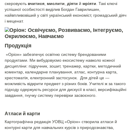
скеровують
вчитися
,
мислити
,
діяти
й
мріяти
. Такі ключі
успішної особистості виділив Богдан Гаврилишин,
найвпливовіший у світі український економіст, громадський діяч
і меценат.
Продукція
«Оріон» забезпечує освітню систему брендованими
продуктами. Ми вибудовуємо екосистему навколо кожної
дисципліни: підручник, зошит, тренажер, картки, методичний
коментар, календарне планування, атлас, контурна карта,
хрестоматія, електронний застосунок. Для дітей це —
можливість відкрити предмет з різних боків. Учителі ж за такого
підходу одержують ресурси для дискусії в класі, версифікаційні
завдання, гнучку систему перевірки засвоєного.
Атласи й карти
Картографічна редакція УОВЦ «Оріон» створила атласи й
контурні карти для навчальних курсів з природознавства,