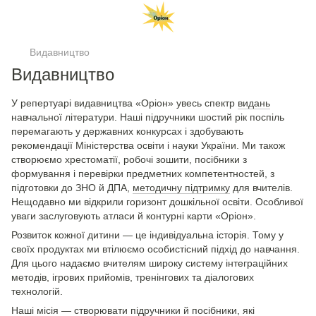
Видавництво
Видавництво
У репертуарі видавництва «Оріон» увесь спектр
видань
навчальної літератури. Наші підручники шостий рік поспіль
перемагають у державних конкурсах і здобувають
рекомендації Міністерства освіти і науки України. Ми також
створюємо хрестоматії, робочі зошити, посібники з
формування і перевірки предметних компетентностей, з
підготовки до ЗНО й ДПА,
методичну підтримку
для вчителів.
Нещодавно ми відкрили горизонт дошкільної освіти. Особливої
уваги заслуговують атласи й контурні карти «Оріон».
Розвиток кожної дитини — це індивідуальна історія. Тому у
своїх продуктах ми втілюємо особистісний підхід до навчання.
Для цього надаємо вчителям широку систему інтеграційних
методів, ігрових прийомів, тренінгових та діалогових
технологій.
Наші місія — створювати підручники й посібники, які