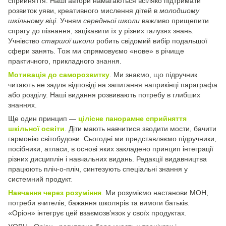
сприйняття. Наші автори намагаються всіляко підтримати
розвиток уяви, креативного мислення дітей в
молодшому
шкільному віці
. Учням
середньої школи
важливо прищепити
спрагу до пізнання, зацікавити їх у різних галузях знань.
Учнівство
старшої школи
робить свідомий вибір подальшої
сфери занять. Тож ми спрямовуємо «нове» в річище
практичного, прикладного знання.
Мотивація до саморозвитку
. Ми знаємо, що підручник
читають не задля відповіді на запитання наприкінці параграфа
або розділу. Наші видання розвивають потребу в глибших
знаннях.
Ще один принцип —
цілісне панорамне сприйняття
шкільної освіти
. Діти мають навчитися зводити мости, бачити
гармонію світобудови. Сьогодні ми представляємо підручники,
посібники, атласи, в основі яких закладено принцип інтеграції
різних дисциплін і навчальних видань. Редакції видавництва
працюють пліч-о-пліч, синтезують спеціальні знання у
системний продукт.
Навчання через розуміння
. Ми розуміємо настанови МОН,
потреби вчителів, бажання школярів та вимоги батьків.
«Оріон» інтегрує цей взаємозв’язок у своїх продуктах.