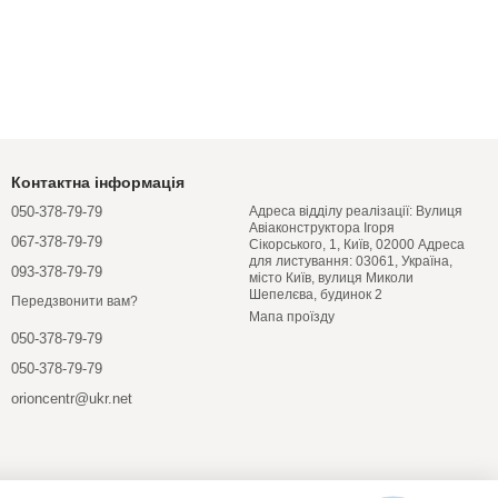
Контактна інформація
050-378-79-79
Адреса відділу реалізації: Вулиця
Авіаконструктора Ігоря
067-378-79-79
Сікорського, 1, Київ, 02000 Адреса
для листування: 03061, Україна,
093-378-79-79
місто Київ, вулиця Миколи
Шепелєва, будинок 2
Передзвонити вам?
Мапа проїзду
050-378-79-79
050-378-79-79
orioncentr@ukr.net