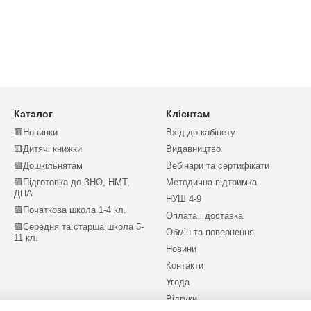
Каталог
Клієнтам
🟥Новинки
Вхід до кабінету
🟨Дитячі книжки
Видавництво
🟩Дошкільнятам
Вебінари та сертифікати
🟩Підготовка до ЗНО, НМТ,
Методична підтримка
ДПА
НУШ 4-9
🟩Початкова школа 1-4 кл.
Оплата і доставка
🟩Середня та старша школа 5-
Обмін та повернення
11 кл.
Новини
Контакти
Угода
Відгуки