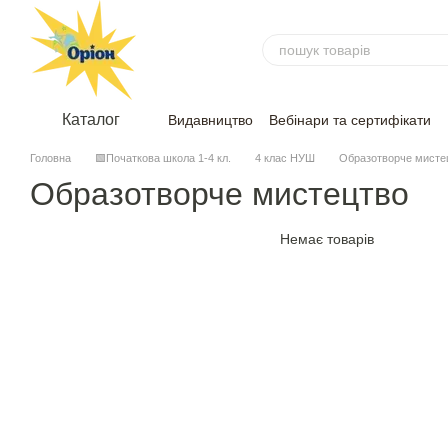
Перейти до основного контенту
Каталог
Видавництво
Вебінари та сертифікати
Угода
Відгуки
Головна
🟩Початкова школа 1-4 кл.
4 клас НУШ
Образотворче мисте
Образотворче мистецтво
Немає товарів