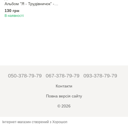
Альбом "Я - Трудівничок" -
Молочко В.В. - ОРІОН
130 грн
(107069)
В наявності
050-378-79-79
067-378-79-79
093-378-79-79
Контакти
Повна версія сайту
© 2026
Інтернет-магазин створений з Хорошоп