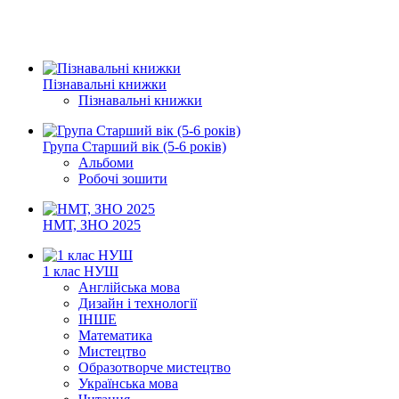
Пізнавальні книжки
Пізнавальні книжки
Група Старший вік (5-6 років)
Альбоми
Робочі зошити
НМТ, ЗНО 2025
1 клас НУШ
Англійська мова
Дизайн і технології
ІНШЕ
Математика
Мистецтво
Образотворче мистецтво
Українська мова