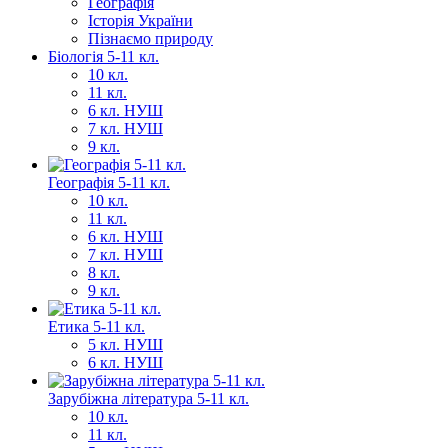
Географія
Історія України
Пізнаємо природу
Біологія 5-11 кл.
10 кл.
11 кл.
6 кл. НУШ
7 кл. НУШ
9 кл.
Географія 5-11 кл.
10 кл.
11 кл.
6 кл. НУШ
7 кл. НУШ
8 кл.
9 кл.
Етика 5-11 кл.
5 кл. НУШ
6 кл. НУШ
Зарубіжна література 5-11 кл.
10 кл.
11 кл.