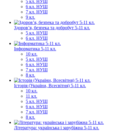
5 кл. НУШ
6 кл. НУШ
7 кл. НУШ
9 кл.
Здоров’я, безпека та добробут 5-11 кл.
5 кл. НУШ
6 кл. НУШ
Інформатика 5-11 кл.
10 кл.
5 кл. НУШ
6 кл. НУШ
7 кл. НУШ
8 кл.
Історія (України, Всесвітня) 5-11 кл.
10 кл.
11 кл.
5 кл. НУШ
6 кл. НУШ
7 кл. НУШ
8 кл.
Література: українська і зарубіжна 5-11 кл.