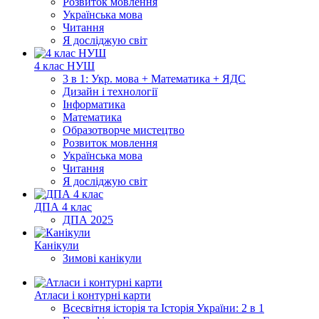
Розвиток мовлення
Українська мова
Читання
Я досліджую світ
4 клас НУШ
3 в 1: Укр. мова + Математика + ЯДС
Дизайн і технології
Інформатика
Математика
Образотворче мистецтво
Розвиток мовлення
Українська мова
Читання
Я досліджую світ
ДПА 4 клас
ДПА 2025
Канікули
Зимові канікули
Атласи і контурні карти
Всесвітня історія та Історія України: 2 в 1