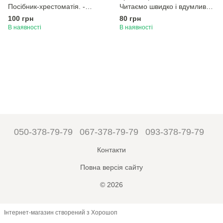
Посібник-хрестоматія. -
Читаємо швидко і вдумливо
Гайова Л.А. - Оріон (102817)
(НУШ 2) - Пономарьова К. І.
100 грн
80 грн
- ОРІОН (107109)
В наявності
В наявності
050-378-79-79
067-378-79-79
093-378-79-79
Контакти
Повна версія сайту
© 2026
Інтернет-магазин створений з Хорошоп