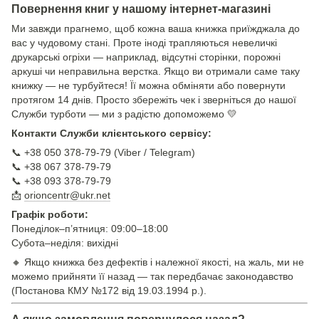
Повернення книг у нашому інтернет-магазині
Ми завжди прагнемо, щоб кожна ваша книжка приїжджала до
вас у чудовому стані. Проте іноді трапляються невеличкі
друкарські огріхи — наприклад, відсутні сторінки, порожні
аркуші чи неправильна верстка. Якщо ви отримали саме таку
книжку — не турбуйтеся! Її можна обміняти або повернути
протягом 14 днів. Просто збережіть чек і зверніться до нашої
Служби турботи — ми з радістю допоможемо 💛
Контакти Служби клієнтського сервісу:
📞 +38 050 378-79-79 (Viber / Telegram)
📞 +38 067 378-79-79
📞 +38 093 378-79-79
📩
orioncentr@ukr.net
Графік роботи:
Понеділок–п’ятниця: 09:00–18:00
Субота–неділя: вихідні
🔸 Якщо книжка без дефектів і належної якості, на жаль, ми не
можемо прийняти її назад — так передбачає законодавство
(Постанова КМУ №172 від 19.03.1994 р.).