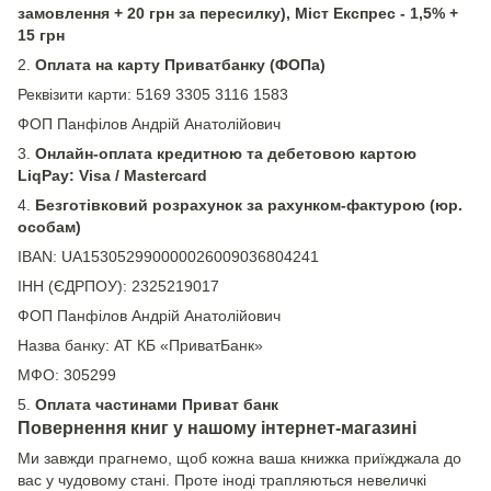
замовлення + 20 грн за пересилку), Міст Експрес - 1,5% +
15 грн
2.
Оплата на карту Приватбанку (ФОПа)
Реквізити карти: 5169 3305 3116 1583
ФОП Панфілов Андрій Анатолійович
3.
Онлайн-оплата кредитною та дебетовою картою
LiqPay: Visa / Mastercard
4.
Безготівковий розрахунок за рахунком-фактурою (юр.
особам)
IBAN: UA153052990000026009036804241
ІНН (ЄДРПОУ): 2325219017
ФОП Панфілов Андрій Анатолійович
Назва банку: АТ КБ «ПриватБанк»
МФО: 305299
5.
Оплата частинами Приват банк
Повернення книг у нашому інтернет-магазині
Ми завжди прагнемо, щоб кожна ваша книжка приїжджала до
вас у чудовому стані. Проте іноді трапляються невеличкі