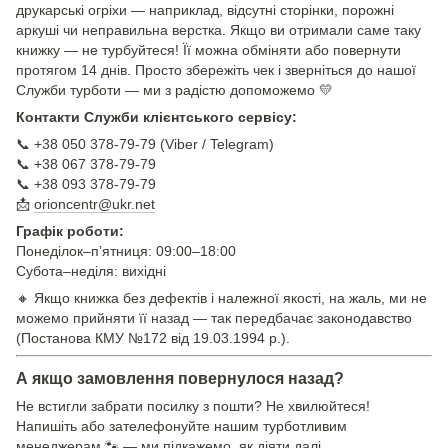
друкарські огріхи — наприклад, відсутні сторінки, порожні
аркуші чи неправильна верстка. Якщо ви отримали саме таку
книжку — не турбуйтеся! Її можна обміняти або повернути
протягом 14 днів. Просто збережіть чек і зверніться до нашої
Служби турботи — ми з радістю допоможемо 💛
Контакти Служби клієнтського сервісу:
📞 +38 050 378-79-79 (Viber / Telegram)
📞 +38 067 378-79-79
📞 +38 093 378-79-79
📩
orioncentr@ukr.net
Графік роботи:
Понеділок–п’ятниця: 09:00–18:00
Субота–неділя: вихідні
🔸 Якщо книжка без дефектів і належної якості, на жаль, ми не
можемо прийняти її назад — так передбачає законодавство
(Постанова КМУ №172 від 19.03.1994 р.).
А якщо замовлення повернулося назад?
Не встигли забрати посилку з пошти? Не хвилюйтеся!
Напишіть або зателефонуйте нашим турботливим
менеджерам 🐾 — ми підкажемо, як діяти далі.