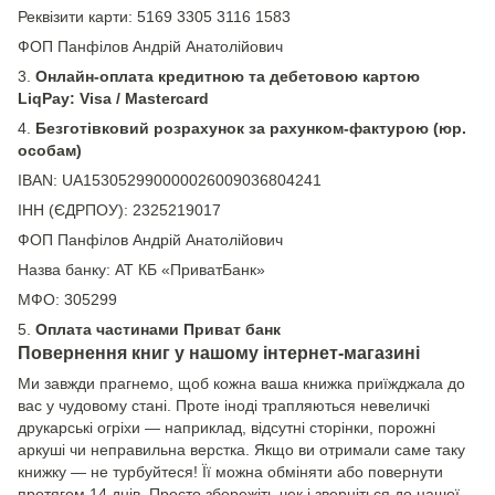
Реквізити карти: 5169 3305 3116 1583
ФОП Панфілов Андрій Анатолійович
3.
Онлайн-оплата кредитною та дебетовою картою
LiqPay: Visa / Mastercard
4.
Безготівковий розрахунок за рахунком-фактурою (юр.
особам)
IBAN: UA153052990000026009036804241
ІНН (ЄДРПОУ): 2325219017
ФОП Панфілов Андрій Анатолійович
Назва банку: АТ КБ «ПриватБанк»
МФО: 305299
5.
Оплата частинами Приват банк
Повернення книг у нашому інтернет-магазині
Ми завжди прагнемо, щоб кожна ваша книжка приїжджала до
вас у чудовому стані. Проте іноді трапляються невеличкі
друкарські огріхи — наприклад, відсутні сторінки, порожні
аркуші чи неправильна верстка. Якщо ви отримали саме таку
книжку — не турбуйтеся! Її можна обміняти або повернути
протягом 14 днів. Просто збережіть чек і зверніться до нашої