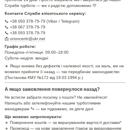
Служби турботи — ми з радістю допоможемо 💛
Контакти Служби клієнтського сервісу:
📞 +38 050 378-79-79 (Viber / Telegram)
📞 +38 067 378-79-79
📞 +38 093 378-79-79
📩
orioncentr@ukr.net
Графік роботи:
Понеділок–п’ятниця: 09:00–18:00
Субота–неділя: вихідні
🔸 Якщо книжка без дефектів і належної якості, на жаль, ми не
можемо прийняти її назад — так передбачає законодавство
(Постанова КМУ №172 від 19.03.1994 р.).
А якщо замовлення повернулося назад?
Не встигли забрати посилку з пошти? Не хвилюйтеся!
Напишіть або зателефонуйте нашим турботливим
менеджерам 🐾 — ми підкажемо, як діяти далі.
Що можемо запропонувати:
🔹 Повернення коштів — за вирахуванням вартості доставки*
🔹 Промокод — на нове замовлення (також за вирахуванням