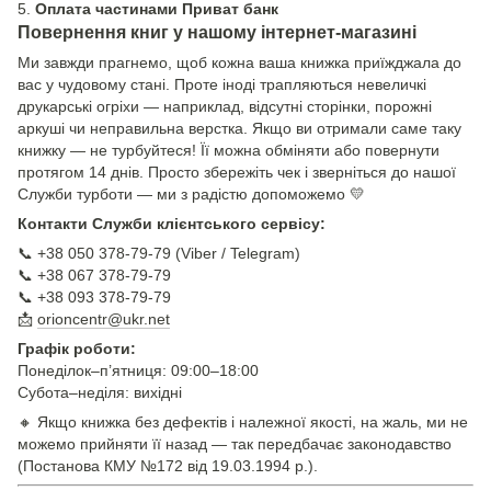
5.
Оплата частинами Приват банк
Повернення книг у нашому інтернет-магазині
Ми завжди прагнемо, щоб кожна ваша книжка приїжджала до
вас у чудовому стані. Проте іноді трапляються невеличкі
друкарські огріхи — наприклад, відсутні сторінки, порожні
аркуші чи неправильна верстка. Якщо ви отримали саме таку
книжку — не турбуйтеся! Її можна обміняти або повернути
протягом 14 днів. Просто збережіть чек і зверніться до нашої
Служби турботи — ми з радістю допоможемо 💛
Контакти Служби клієнтського сервісу:
📞 +38 050 378-79-79 (Viber / Telegram)
📞 +38 067 378-79-79
📞 +38 093 378-79-79
📩
orioncentr@ukr.net
Графік роботи:
Понеділок–п’ятниця: 09:00–18:00
Субота–неділя: вихідні
🔸 Якщо книжка без дефектів і належної якості, на жаль, ми не
можемо прийняти її назад — так передбачає законодавство
(Постанова КМУ №172 від 19.03.1994 р.).