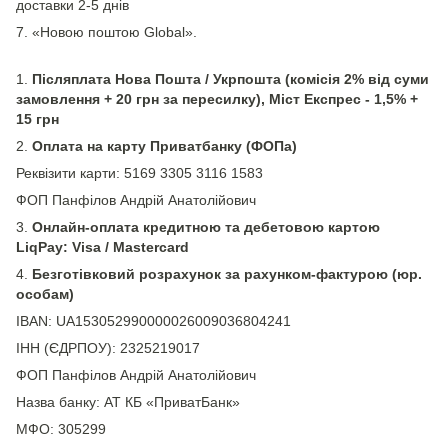
доставки 2-5 днів
7. «Новою поштою Global».
1.
Післяплата Нова Пошта / Укрпошта (комісія 2% від суми
замовлення + 20 грн за пересилку), Міст Експрес - 1,5% +
15 грн
2.
Оплата на карту Приватбанку (ФОПа)
Реквізити карти: 5169 3305 3116 1583
ФОП Панфілов Андрій Анатолійович
3.
Онлайн-оплата кредитною та дебетовою картою
LiqPay: Visa / Mastercard
4.
Безготівковий розрахунок за рахунком-фактурою (юр.
особам)
IBAN: UA153052990000026009036804241
ІНН (ЄДРПОУ): 2325219017
ФОП Панфілов Андрій Анатолійович
Назва банку: АТ КБ «ПриватБанк»
МФО: 305299