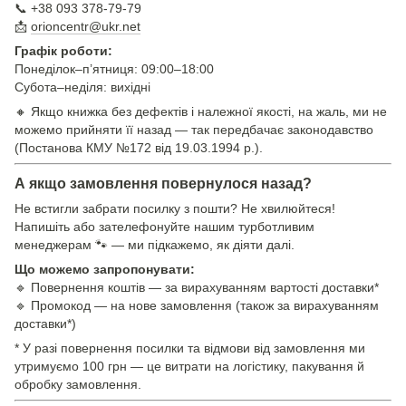
📞 +38 093 378-79-79
📩
orioncentr@ukr.net
Графік роботи:
Понеділок–п’ятниця: 09:00–18:00
Субота–неділя: вихідні
🔸 Якщо книжка без дефектів і належної якості, на жаль, ми не
можемо прийняти її назад — так передбачає законодавство
(Постанова КМУ №172 від 19.03.1994 р.).
А якщо замовлення повернулося назад?
Не встигли забрати посилку з пошти? Не хвилюйтеся!
Напишіть або зателефонуйте нашим турботливим
менеджерам 🐾 — ми підкажемо, як діяти далі.
Що можемо запропонувати:
🔹 Повернення коштів — за вирахуванням вартості доставки*
🔹 Промокод — на нове замовлення (також за вирахуванням
доставки*)
* У разі повернення посилки та відмови від замовлення ми
утримуємо 100 грн — це витрати на логістику, пакування й
обробку замовлення.