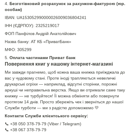
4.
Безготівковий розрахунок за рахунком-фактурою (юр.
особам)
IBAN: UA153052990000026009036804241
ІНН (ЄДРПОУ): 2325219017
ФОП Панфілов Андрій Анатолійович
Назва банку: АТ КБ «ПриватБанк»
МФО: 305299
5.
Оплата частинами Приват банк
Повернення книг у нашому інтернет-магазині
Ми завжди прагнемо, щоб кожна ваша книжка приїжджала до
вас у чудовому стані. Проте іноді трапляються невеличкі
друкарські огріхи — наприклад, відсутні сторінки, порожні
аркуші чи неправильна верстка. Якщо ви отримали саме таку
книжку — не турбуйтеся! Її можна обміняти або повернути
протягом 14 днів. Просто збережіть чек і зверніться до нашої
Служби турботи — ми з радістю допоможемо 💛
Контакти Служби клієнтського сервісу:
📞 +38 050 378-79-79 (Viber / Telegram)
📞 +38 067 378-79-79