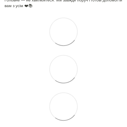
вам з усім ❤️📚