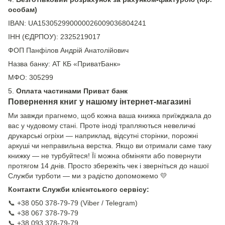
особам)
IBAN: UA153052990000026009036804241
ІНН (ЄДРПОУ): 2325219017
ФОП Панфілов Андрій Анатолійович
Назва банку: АТ КБ «ПриватБанк»
МФО: 305299
5.
Оплата частинами Приват банк
Повернення книг у нашому інтернет-магазині
Ми завжди прагнемо, щоб кожна ваша книжка приїжджала до
вас у чудовому стані. Проте іноді трапляються невеличкі
друкарські огріхи — наприклад, відсутні сторінки, порожні
аркуші чи неправильна верстка. Якщо ви отримали саме таку
книжку — не турбуйтеся! Її можна обміняти або повернути
протягом 14 днів. Просто збережіть чек і зверніться до нашої
Служби турботи — ми з радістю допоможемо 💛
Контакти Служби клієнтського сервісу:
📞 +38 050 378-79-79 (Viber / Telegram)
📞 +38 067 378-79-79
📞 +38 093 378-79-79