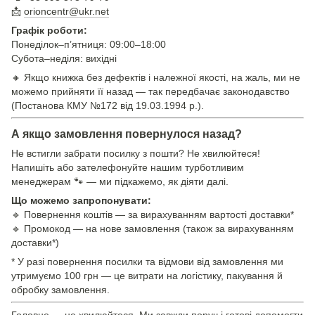
📩
orioncentr@ukr.net
Графік роботи:
Понеділок–п’ятниця: 09:00–18:00
Субота–неділя: вихідні
🔸 Якщо книжка без дефектів і належної якості, на жаль, ми не
можемо прийняти її назад — так передбачає законодавство
(Постанова КМУ №172 від 19.03.1994 р.).
А якщо замовлення повернулося назад?
Не встигли забрати посилку з пошти? Не хвилюйтеся!
Напишіть або зателефонуйте нашим турботливим
менеджерам 🐾 — ми підкажемо, як діяти далі.
Що можемо запропонувати:
🔹 Повернення коштів — за вирахуванням вартості доставки*
🔹 Промокод — на нове замовлення (також за вирахуванням
доставки*)
* У разі повернення посилки та відмови від замовлення ми
утримуємо 100 грн — це витрати на логістику, пакування й
обробку замовлення.
Головне — не хвилюйтеся. Ми завжди поруч і готові допомогти