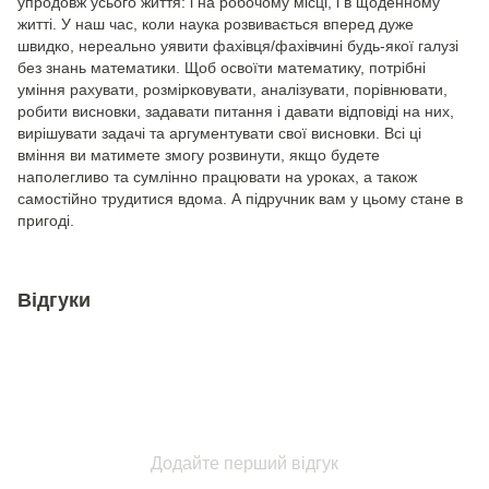
упродовж усього життя: і на робочому місці, і в щоденному
житті. У наш час, коли наука розвивається вперед дуже
швидко, нереально уявити фахівця/фахівчині будь-якої галузі
без знань математики. Щоб освоїти математику, потрібні
уміння рахувати, розмірковувати, аналізувати, порівнювати,
робити висновки, задавати питання і давати відповіді на них,
вирішувати задачі та аргументувати свої висновки. Всі ці
вміння ви матимете змогу розвинути, якщо будете
наполегливо та сумлінно працювати на уроках, а також
самостійно трудитися вдома. А підручник вам у цьому стане в
пригоді.
Відгуки
Додайте перший відгук