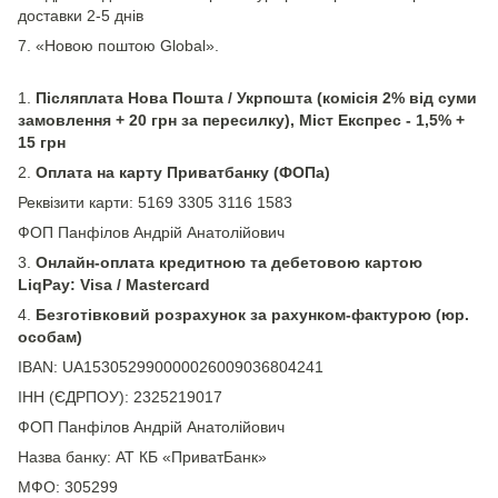
доставки 2-5 днів
7. «Новою поштою Global».
1.
Післяплата Нова Пошта / Укрпошта (комісія 2% від суми
замовлення + 20 грн за пересилку), Міст Експрес - 1,5% +
15 грн
2.
Оплата на карту Приватбанку (ФОПа)
Реквізити карти: 5169 3305 3116 1583
ФОП Панфілов Андрій Анатолійович
3.
Онлайн-оплата кредитною та дебетовою картою
LiqPay: Visa / Mastercard
4.
Безготівковий розрахунок за рахунком-фактурою (юр.
особам)
IBAN: UA153052990000026009036804241
ІНН (ЄДРПОУ): 2325219017
ФОП Панфілов Андрій Анатолійович
Назва банку: АТ КБ «ПриватБанк»
МФО: 305299