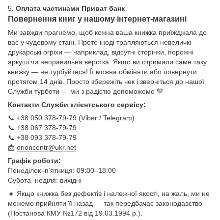
5.
Оплата частинами Приват банк
Повернення книг у нашому інтернет-магазині
Ми завжди прагнемо, щоб кожна ваша книжка приїжджала до
вас у чудовому стані. Проте іноді трапляються невеличкі
друкарські огріхи — наприклад, відсутні сторінки, порожні
аркуші чи неправильна верстка. Якщо ви отримали саме таку
книжку — не турбуйтеся! Її можна обміняти або повернути
протягом 14 днів. Просто збережіть чек і зверніться до нашої
Служби турботи — ми з радістю допоможемо 💛
Контакти Служби клієнтського сервісу:
📞 +38 050 378-79-79 (Viber / Telegram)
📞 +38 067 378-79-79
📞 +38 093 378-79-79
📩
orioncentr@ukr.net
Графік роботи:
Понеділок–п’ятниця: 09:00–18:00
Субота–неділя: вихідні
🔸 Якщо книжка без дефектів і належної якості, на жаль, ми не
можемо прийняти її назад — так передбачає законодавство
(Постанова КМУ №172 від 19.03.1994 р.).