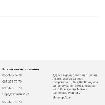
Контактна інформація
050-378-79-79
Адреса відділу реалізації: Вулиця
Авіаконструктора Ігоря
067-378-79-79
Сікорського, 1, Київ, 02000 Адреса
для листування: 03061, Україна,
093-378-79-79
місто Київ, вулиця Миколи
Шепелєва, будинок 2
Передзвонити вам?
Мапа проїзду
050-378-79-79