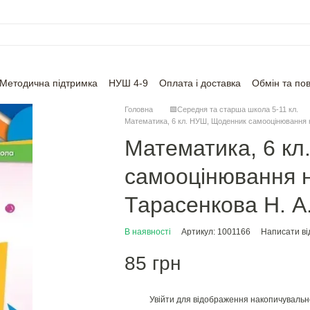
Методична підтримка
НУШ 4-9
Оплата і доставка
Обмін та по
Головна
🟩Середня та старша школа 5-11 кл.
Математика, 6 кл. НУШ, Щоденник самооцінювання н
Математика, 6 к
самооцінювання н
Тарасенкова Н. А
В наявності
Артикул: 1001166
Написати ві
85 грн
Увійти
для відображення накопичувальн
%