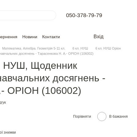
050-378-79-79
Вхід
вернення
Новини
Контакти
Математика. Алгебра. Геометрія 5-11 кл.
6 кл. НУШ
6 кл. НУШ Оріон
авчальних досягнень - Тарасенкова Н. А.- ОРІОН (106002)
л. НУШ, Щоденник
авчальних досягнень -
.- ОРІОН (106002)
дгук
Порівняти
В бажання
ої знижки