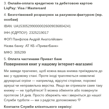
3.
Онлайн-оплата кредитною та дебетовою картою
LiqPay: Visa / Mastercard
4.
Безготівковий розрахунок за рахунком-фактурою (юр.
особам)
IBAN: UA153052990000026009036804241
ІНН (ЄДРПОУ): 2325219017
ФОП Панфілов Андрій Анатолійович
Назва банку: АТ КБ «ПриватБанк»
МФО: 305299
5.
Оплата частинами Приват банк
Повернення книг у нашому інтернет-магазині
Ми завжди прагнемо, щоб кожна ваша книжка приїжджала до
вас у чудовому стані. Проте іноді трапляються невеличкі
друкарські огріхи — наприклад, відсутні сторінки, порожні
аркуші чи неправильна верстка. Якщо ви отримали саме таку
книжку — не турбуйтеся! Її можна обміняти або повернути
протягом 14 днів. Просто збережіть чек і зверніться до нашої
Служби турботи — ми з радістю допоможемо 💛
Контакти Служби клієнтського сервісу: