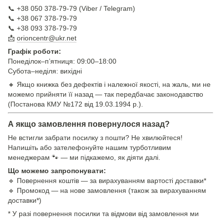
📞 +38 050 378-79-79 (Viber / Telegram)
📞 +38 067 378-79-79
📞 +38 093 378-79-79
📩
orioncentr@ukr.net
Графік роботи:
Понеділок–п’ятниця: 09:00–18:00
Субота–неділя: вихідні
🔸 Якщо книжка без дефектів і належної якості, на жаль, ми не
можемо прийняти її назад — так передбачає законодавство
(Постанова КМУ №172 від 19.03.1994 р.).
А якщо замовлення повернулося назад?
Не встигли забрати посилку з пошти? Не хвилюйтеся!
Напишіть або зателефонуйте нашим турботливим
менеджерам 🐾 — ми підкажемо, як діяти далі.
Що можемо запропонувати:
🔹 Повернення коштів — за вирахуванням вартості доставки*
🔹 Промокод — на нове замовлення (також за вирахуванням
доставки*)
* У разі повернення посилки та відмови від замовлення ми