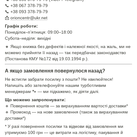
📞 +38 067 378-79-79
📞 +38 093 378-79-79
📩
orioncentr@ukr.net
Графік роботи:
Понеділок–п’ятниця: 09:00–18:00
Субота–неділя: вихідні
🔸 Якщо книжка без дефектів і належної якості, на жаль, ми не
можемо прийняти її назад — так передбачає законодавство
(Постанова КМУ №172 від 19.03.1994 р.).
А якщо замовлення повернулося назад?
Не встигли забрати посилку з пошти? Не хвилюйтеся!
Напишіть або зателефонуйте нашим турботливим
менеджерам 🐾 — ми підкажемо, як діяти далі.
Що можемо запропонувати:
🔹 Повернення коштів — за вирахуванням вартості доставки*
🔹 Промокод — на нове замовлення (також за вирахуванням
доставки*)
* У разі повернення посилки та відмови від замовлення ми
утримуємо 100 грн — це витрати на логістику, пакування й