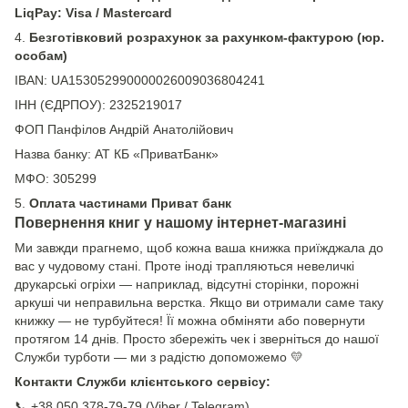
LiqPay: Visa / Mastercard
4.
Безготівковий розрахунок за рахунком-фактурою (юр.
особам)
IBAN: UA153052990000026009036804241
ІНН (ЄДРПОУ): 2325219017
ФОП Панфілов Андрій Анатолійович
Назва банку: АТ КБ «ПриватБанк»
МФО: 305299
5.
Оплата частинами Приват банк
Повернення книг у нашому інтернет-магазині
Ми завжди прагнемо, щоб кожна ваша книжка приїжджала до
вас у чудовому стані. Проте іноді трапляються невеличкі
друкарські огріхи — наприклад, відсутні сторінки, порожні
аркуші чи неправильна верстка. Якщо ви отримали саме таку
книжку — не турбуйтеся! Її можна обміняти або повернути
протягом 14 днів. Просто збережіть чек і зверніться до нашої
Служби турботи — ми з радістю допоможемо 💛
Контакти Служби клієнтського сервісу:
📞 +38 050 378-79-79 (Viber / Telegram)