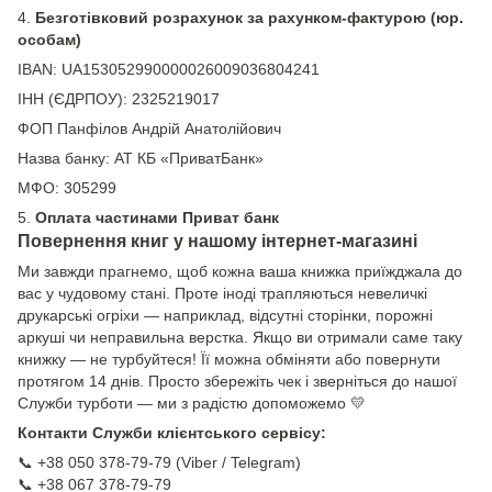
4.
Безготівковий розрахунок за рахунком-фактурою (юр.
особам)
IBAN: UA153052990000026009036804241
ІНН (ЄДРПОУ): 2325219017
ФОП Панфілов Андрій Анатолійович
Назва банку: АТ КБ «ПриватБанк»
МФО: 305299
5.
Оплата частинами Приват банк
Повернення книг у нашому інтернет-магазині
Ми завжди прагнемо, щоб кожна ваша книжка приїжджала до
вас у чудовому стані. Проте іноді трапляються невеличкі
друкарські огріхи — наприклад, відсутні сторінки, порожні
аркуші чи неправильна верстка. Якщо ви отримали саме таку
книжку — не турбуйтеся! Її можна обміняти або повернути
протягом 14 днів. Просто збережіть чек і зверніться до нашої
Служби турботи — ми з радістю допоможемо 💛
Контакти Служби клієнтського сервісу:
📞 +38 050 378-79-79 (Viber / Telegram)
📞 +38 067 378-79-79