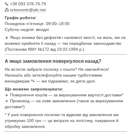
📞 +38 093 378-79-79
📩
orioncentr@ukr.net
Графік роботи:
Понеділок–п’ятниця: 09:00–18:00
Субота–неділя: вихідні
🔸 Якщо книжка без дефектів і належної якості, на жаль, ми не
можемо прийняти її назад — так передбачає законодавство
(Постанова КМУ №172 від 19.03.1994 р.).
А якщо замовлення повернулося назад?
Не встигли забрати посилку з пошти? Не хвилюйтеся!
Напишіть або зателефонуйте нашим турботливим
менеджерам 🐾 — ми підкажемо, як діяти далі.
Що можемо запропонувати:
🔹 Повернення коштів — за вирахуванням вартості доставки*
🔹 Промокод — на нове замовлення (також за вирахуванням
доставки*)
* У разі повернення посилки та відмови від замовлення ми
утримуємо 100 грн — це витрати на логістику, пакування й
обробку замовлення.