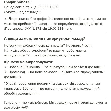
Графік роботи:
Понеділок–п’ятниця: 09:00–18:00
Субота–неділя: вихідні
🔸 Якщо книжка без дефектів і належної якості, на жаль, ми не
можемо прийняти її назад — так передбачає законодавство
(Постанова КМУ №172 від 19.03.1994 р.).
А якщо замовлення повернулося назад?
Не встигли забрати посилку з пошти? Не хвилюйтеся!
Напишіть або зателефонуйте нашим турботливим
менеджерам 🐾 — ми підкажемо, як діяти далі.
Що можемо запропонувати:
🔹 Повернення коштів — за вирахуванням вартості доставки*
🔹 Промокод — на нове замовлення (також за вирахуванням
доставки*)
* У разі повернення посилки та відмови від замовлення ми
утримуємо 100 грн — це витрати на логістику, пакування й
обробку замовлення.
Головне — не хвилюйтеся. Ми завжди поруч і готові допомогти
вам з усім ❤️📚