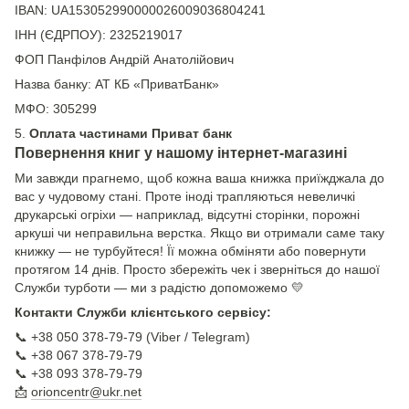
IBAN: UA153052990000026009036804241
ІНН (ЄДРПОУ): 2325219017
ФОП Панфілов Андрій Анатолійович
Назва банку: АТ КБ «ПриватБанк»
МФО: 305299
5.
Оплата частинами Приват банк
Повернення книг у нашому інтернет-магазині
Ми завжди прагнемо, щоб кожна ваша книжка приїжджала до
вас у чудовому стані. Проте іноді трапляються невеличкі
друкарські огріхи — наприклад, відсутні сторінки, порожні
аркуші чи неправильна верстка. Якщо ви отримали саме таку
книжку — не турбуйтеся! Її можна обміняти або повернути
протягом 14 днів. Просто збережіть чек і зверніться до нашої
Служби турботи — ми з радістю допоможемо 💛
Контакти Служби клієнтського сервісу:
📞 +38 050 378-79-79 (Viber / Telegram)
📞 +38 067 378-79-79
📞 +38 093 378-79-79
📩
orioncentr@ukr.net