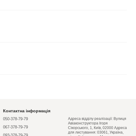
Контактна інформація
050-378-79-79
Адреса відділу реалізації: Вулиця
Авіаконструктора Ігоря
067-378-79-79
Сікорського, 1, Київ, 02000 Адреса
для листування: 03061, Україна,
093-378-79-79