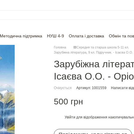
Методична підтримка
НУШ 4-9
Оплата і доставка
Обмін та по
Головна
🟩Середня та старша школа 5-11 кл.
Зарубіжна література, 9 кл. Підручник. - Ісаєва О.О.
Зарубіжна літерат
Ісаєва О.О. - Орі
Очікується
Артикул: 1001559
Написати від
500 грн
Увійти
для відображення накопичувальн
%