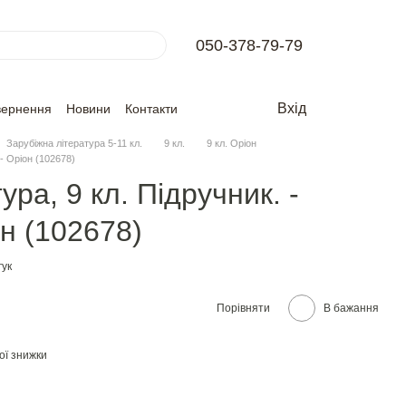
050-378-79-79
Вхід
вернення
Новини
Контакти
Зарубіжна література 5-11 кл.
9 кл.
9 кл. Оріон
 - Оріон (102678)
ура, 9 кл. Підручник. -
он (102678)
гук
Порівняти
В бажання
ої знижки