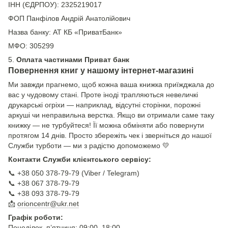
ІНН (ЄДРПОУ): 2325219017
ФОП Панфілов Андрій Анатолійович
Назва банку: АТ КБ «ПриватБанк»
МФО: 305299
5.
Оплата частинами Приват банк
Повернення книг у нашому інтернет-магазині
Ми завжди прагнемо, щоб кожна ваша книжка приїжджала до
вас у чудовому стані. Проте іноді трапляються невеличкі
друкарські огріхи — наприклад, відсутні сторінки, порожні
аркуші чи неправильна верстка. Якщо ви отримали саме таку
книжку — не турбуйтеся! Її можна обміняти або повернути
протягом 14 днів. Просто збережіть чек і зверніться до нашої
Служби турботи — ми з радістю допоможемо 💛
Контакти Служби клієнтського сервісу:
📞 +38 050 378-79-79 (Viber / Telegram)
📞 +38 067 378-79-79
📞 +38 093 378-79-79
📩
orioncentr@ukr.net
Графік роботи:
Понеділок–п’ятниця: 09:00–18:00