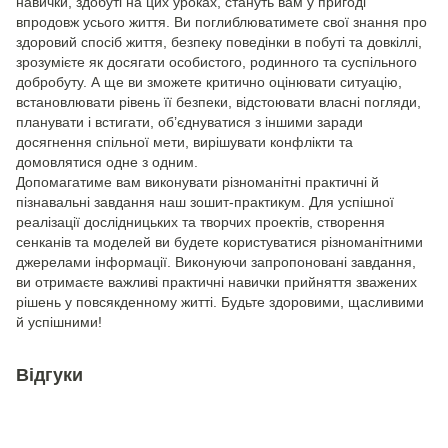
навички, здобуті на цих уроках, стануть вам у пригоді
впродовж усього життя. Ви поглиблюватимете свої знання про
здоровий спосіб життя, безпеку поведінки в побуті та довкіллі,
зрозумієте як досягати особистого, родинного та суспільного
добробуту. А ще ви зможете критично оцінювати ситуацію,
встановлювати рівень її безпеки, відстоювати власні погляди,
планувати і встигати, об’єднуватися з іншими заради
досягнення спільної мети, вирішувати конфлікти та
домовлятися одне з одним.
Допомагатиме вам виконувати різноманітні практичні й
пізнавальні завдання наш зошит-практикум. Для успішної
реалізації дослідницьких та творчих проектів, створення
сенканів та моделей ви будете користуватися різноманітними
джерелами інформації. Виконуючи запропоновані завдання,
ви отримаєте важливі практичні навички прийняття зважених
рішень у повсякденному житті. Будьте здоровими, щасливими
й успішними!
Відгуки