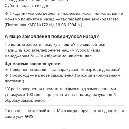
Субота–неділя: вихідні
🔸 Якщо книжка без дефектів і належної якості, на жаль, ми не
можемо прийняти її назад — так передбачає законодавство
(Постанова КМУ №172 від 19.03.1994 р.).
А якщо замовлення повернулося назад?
Не встигли забрати посилку з пошти? Не хвилюйтеся!
Напишіть або зателефонуйте нашим турботливим
менеджерам 🐾 — ми підкажемо, як діяти далі.
Що можемо запропонувати:
🔹 Повернення коштів — за вирахуванням вартості доставки*
🔹 Промокод — на нове замовлення (також за вирахуванням
доставки*)
* У разі повернення посилки та відмови від замовлення ми
утримуємо 100 грн — це витрати на логістику, пакування й
обробку замовлення.
Головне — не хвилюйтеся. Ми завжди поруч і готові допомогти
вам з усім ❤️📚