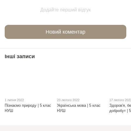
Додайте перший відгук
Новий коментар
Інші записи
1 липня 2022
23 лютого 2022
17 лютого 202
Пізнаємо природу | 5 клас
Українська мова | 5 клас
Здоров'я, б
НУШ
НУШ
добробут | 