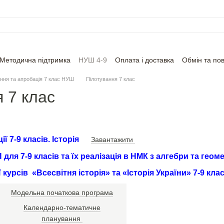
Методична підтримка
НУШ 4-9
Оплата і доставка
Обмін та по
ння та апробація 7 клас НУШ
Пілотування 7 клас
 7 клас
ї 7-9 класів.
Історія
Завантажити
для 7-9 класів та їх реалізація в НМК з алгебри та геоме
ї курсів
«Всесвітня історія» та «Історія України» 7-9 кл
Модельна початкова програма
Календарно-тематичне
планування