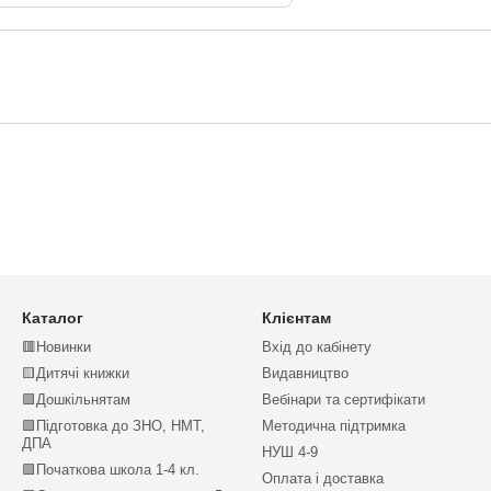
Каталог
Клієнтам
🟥Новинки
Вхід до кабінету
🟨Дитячі книжки
Видавництво
🟩Дошкільнятам
Вебінари та сертифікати
🟩Підготовка до ЗНО, НМТ,
Методична підтримка
ДПА
НУШ 4-9
🟩Початкова школа 1-4 кл.
Оплата і доставка