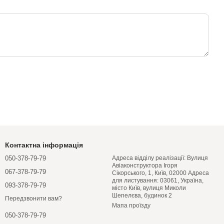
Контактна інформація
050-378-79-79
Адреса відділу реалізації: Вулиця
Авіаконструктора Ігоря
067-378-79-79
Сікорського, 1, Київ, 02000 Адреса
для листування: 03061, Україна,
093-378-79-79
місто Київ, вулиця Миколи
Шепелєва, будинок 2
Передзвонити вам?
Мапа проїзду
050-378-79-79