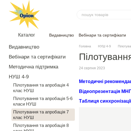
Перейти до основного контенту
Каталог
Видавництво
Вебінари та сертифікати
Угода
Відгуки
Видавництво
Головна
НУШ 4-9
Пілотува
Пілотування
Вебінари та сертифікати
Методична підтримка
24 серпня 2023
НУШ 4-9
Методичні рекомендаці
Пілотування та апробація 4
клас НУШ
Відеопрезентація МНП 
Пілотування та апробація 5-6
Таблиця синхронізаці
класи НУШ
Пілотування та апробація 7
клас НУШ
Пілотування та апробація 8
клас НУШ