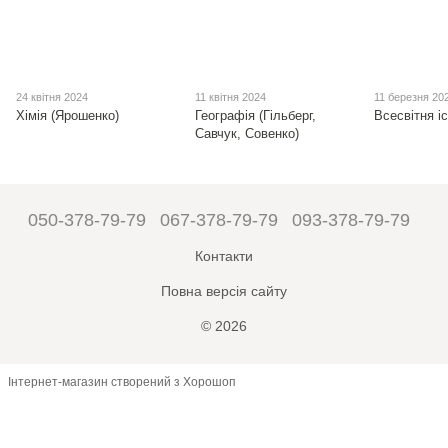
24 квітня 2024
11 квітня 2024
11 березня 20
Хімія (Ярошенко)
Географія (Гільберг,
Всесвітня і
Савчук, Совенко)
050-378-79-79
067-378-79-79
093-378-79-79
Контакти
Повна версія сайту
© 2026
Інтернет-магазин створений з Хорошоп