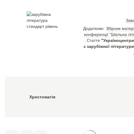
Зав
Додатково:
Збірник матер
конференції "Шкільна літе
. Стаття
"Україноцентри
з зарубіжної літератури
Хрестоматія