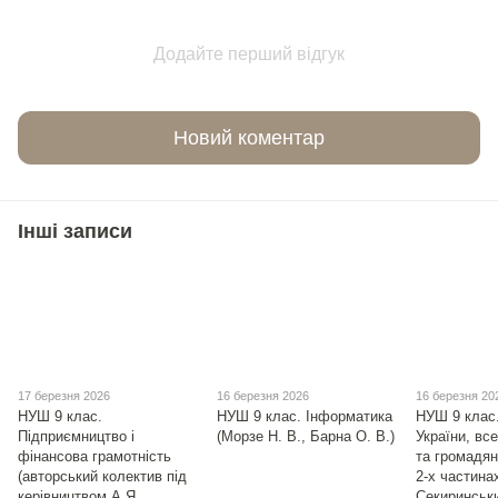
Додайте перший відгук
Новий коментар
Інші записи
17 березня 2026
16 березня 2026
16 березня 20
НУШ 9 клас.
НУШ 9 клас. Інформатика
НУШ 9 клас.
Підприємництво і
(Морзе Н. В., Барна О. В.)
України, все
фінансова грамотність
та громадян
(авторський колектив під
2-х частинах
керівництвом А.Я.
Секиринськи