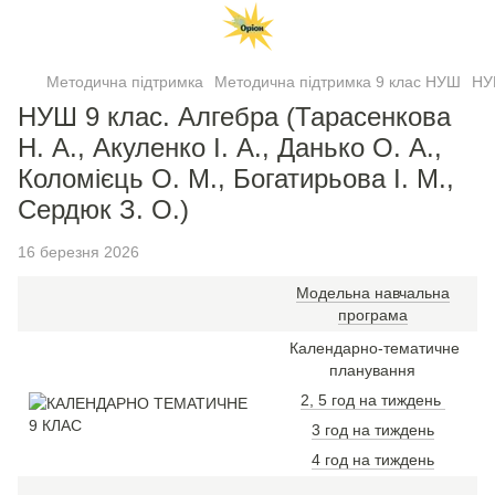
Методична підтримка
Методична підтримка 9 клас НУШ
НУШ
НУШ 9 клас. Алгебра (Тарасенкова
Н. А., Акуленко І. А., Данько О. А.,
Коломієць О. М., Богатирьова І. М.,
Сердюк З. О.)
16 березня 2026
Модельна навчальна
програма
Календарно-тематичне
планування
2, 5 год на тиждень
3 год на тиждень
4 год на тиждень