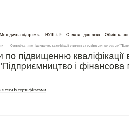
Методична підтримка
НУШ 4-9
Оплата і доставка
Обмін та по
ати
Сертифікати по підвищенню кваліфікації вчителів за освітньою програмою "Підпр
 по підвищенню кваліфікації 
Підприємництво і фінансова 
я теки із сертифікатами