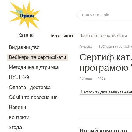
Перейти до основного контенту
Каталог
Видавництво
Вебінари та сертифікати
Угода
Відгуки
Видавництво
Головна
Вебінари та сертифік
Сертифікати
Вебінари та сертифікати
програмою "
Методична підтримка
НУШ 4-9
24 жовтня 2024
Оплата і доставка
Натисніть для завантаженн
Обмін та повернення
Новини
Контакти
Угода
Новий коментар