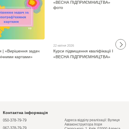
22 квітня 2026
и | «Вирішення задач
Курси підвищення кваліфікації І
фічними картами»
«ВЕСНА ПІДПРИЄМНИЦТВА»
Контактна інформація
050-378-79-79
Адреса відділу реалізації: Вулиця
Авіаконструктора Ігоря
067-378-79-79
Сікорського, 1, Київ, 02000 Адреса