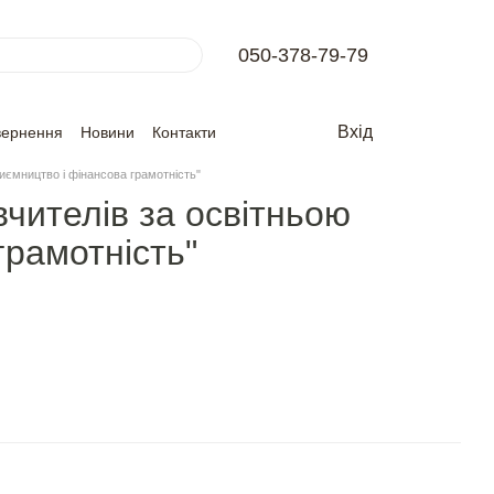
050-378-79-79
Вхід
вернення
Новини
Контакти
иємництво і фінансова грамотність"
вчителів за освітньою
грамотність"