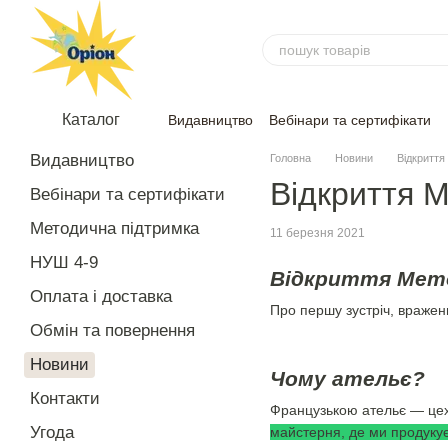
Перейти до основного контенту
Каталог
Видавництво
Вебінари та сертифікати
Угода
Відгуки
Видавництво
Головна
Новини
Відкриття
Відкриття 
Вебінари та сертифікати
Методична підтримка
11 березня 2021
НУШ 4-9
Відкриття Мет
Оплата і доставка
Про першу зустріч, вражен
Обмін та повернення
Новини
Чому ательє?
Контакти
Французькою ательє — цех,
Угода
майстерня, де ми продукує