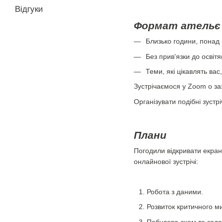
Відгуки
Формат ательє
Близько години, понад 5
Без прив'язки до освітя
Теми, які цікавлять вас
Зустрічаємося у Zoom о за
Організувати подібні зустр
Плани
Погодили відкривати екран
онлайнової зустрічі:
Робота з даними.
Розвиток критичного м
Побудова схем та зада