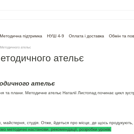
Методична підтримка
НУШ 4-9
Оплата і доставка
Обмін та по
 Методичного ательє
Методичного ательє
одичного ательє
ня та плани. Методичне ательє Наталії Листопад починає цикл зустр
 майстерня, студія. Отже, йдеться про місце, де щось продукують, 
мо методичні настанови, рекомендації, розробки уроків.