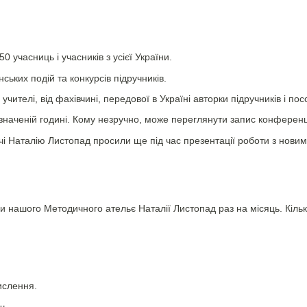
0 учасниць і учасників з усієї України.
нських подій та конкурсів підручників.
, учителі, від фахівчині, передової в Україні авторки підручників і п
значеній годині. Кому незручно, може переглянути запис конференц
ічі Наталію Листопад просили ще під час презентації роботи з новим
и нашого Методичного ательє Наталії Листопад раз на місяць. Кіль
ислення.
ч.