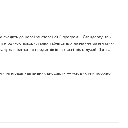
входить до нової змістової лінії програми, Стандарту, тож
а з методикою використання таблиць для навчання математики
алу для вивчення предметів інших освітніх галузей. Запис
и інтеграції навчальних дисциплін — усіх цих тем побіжно