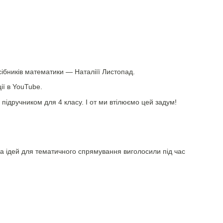
оссібників математики — Наталіїї Листопад.
ії в YouTube.
 підручником для 4 класу. І от ми втілюємо цей задум!
ка ідей для тематичного спрямування виголосили під час