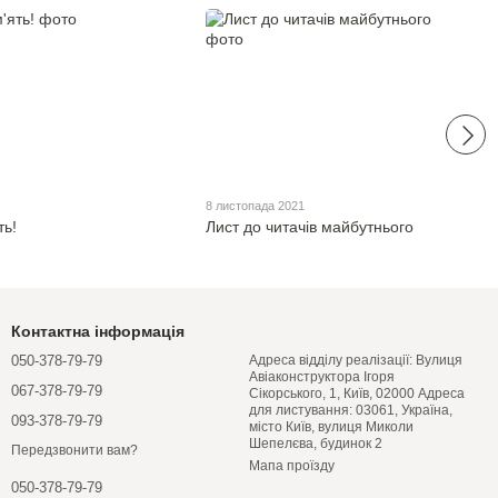
8 листопада 2021
ть!
Лист до читачів майбутнього
Контактна інформація
050-378-79-79
Адреса відділу реалізації: Вулиця
Авіаконструктора Ігоря
067-378-79-79
Сікорського, 1, Київ, 02000 Адреса
для листування: 03061, Україна,
093-378-79-79
місто Київ, вулиця Миколи
Шепелєва, будинок 2
Передзвонити вам?
Мапа проїзду
050-378-79-79