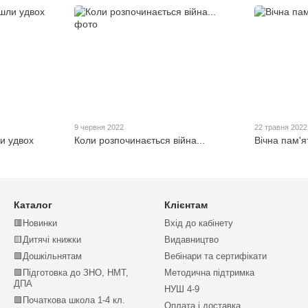
9 червня 2022
22 травня 2022
и удвох
Коли розпочинається війна...
Вічна пам'я
Каталог
Клієнтам
🟥Новинки
Вхід до кабінету
🟨Дитячі книжки
Видавництво
🟩Дошкільнятам
Вебінари та сертифікати
🟩Підготовка до ЗНО, НМТ,
Методична підтримка
ДПА
НУШ 4-9
🟩Початкова школа 1-4 кл.
Оплата і доставка