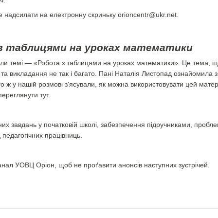
е надсилати на електронну скриньку orioncentr@ukr.net.
 з таблицями на уроках математики
ли темі — «Робота з таблицями на уроках математики». Це тема, що 
я та викладання не так і багато. Пані Наталія Листопад ознайомил
о ж у нашій розмові з'ясували, як можна використовувати цей матері
переглянути
тут
.
их завдань у початковій школі, забезпечення підручниками, проблем
д педагогічних працівниць.
нал УОВЦ Оріон, щоб не проґавити анонсів наступних зустрічей.